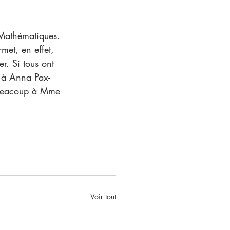
 Mathématiques. 
rmet, en effet, 
r. Si tous ont 
s à Anna Pax-
 beacoup à Mme 
Voir tout