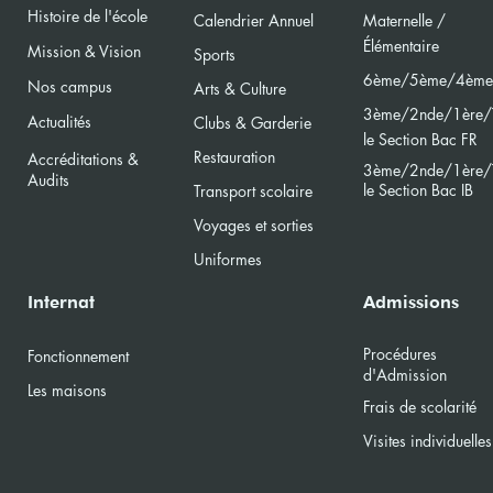
Histoire de l'école
of Provence
Calendri
er Annuel
Maternelle /
Élément
aire
Mission & Vision
Sports
6ème/5ème/4ème
Nos campus
Arts & Culture
3ème/2nde/
1ère/
Actualités
Clubs & Garderie
le Section Bac FR
Restauration
Accréditations &
3ème/2nde/
1ère/
Audits
le Section Bac
IB
Transport scolaire
Voyages et sorties
Uniformes
Internat
Admissions
Procédures
Fonctionnement
d'Admission
Les maisons
Frais de scolarité
Visites individuelles