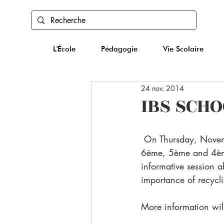
L'École
Pédagogie
Vie Scolaire
24 nov. 2014
IBS SCH
 On Thursday, November 20th, IBS launched its All-School Recycling Project. The students in 
6ème, 5ème and 4ème 
informative session a
importance of recycl
More information will