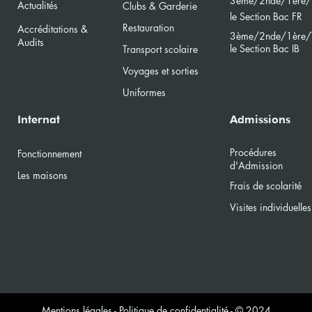
3ème/2nde/
1ère/
Actualités
Clubs & Garderie
le Section Bac FR
Restauration
Accréditations &
3ème/2nde/
1ère/
Audits
le Section Bac
IB
Transport scolaire
Voyages et sorties
Uniformes
Internat
Admissions
Procédures
Fonctionnement
d'Admission
Les maisons
Frais de scolarité
Visites individuelles
Mentions lé
gales
-
Politique de confidentialité
-
© 2024