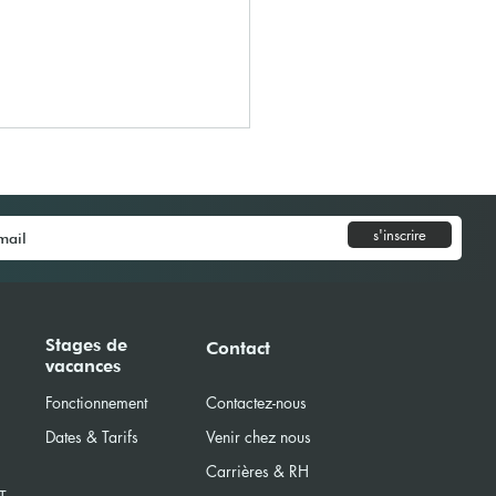
s'inscrire
Model United Nations
Stages de
Contact
vacances
) 2025
Fonctionnement
Contactez-nous
Dates & Tarifs
Venir chez nous
Carrières & RH