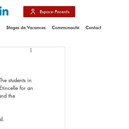
Espace Parents
s
Stages de Vacances
Communauté
Contact
incelle for an 
and the 
d.