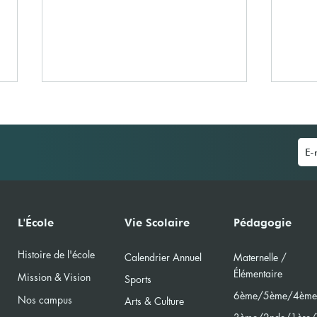
La Journée du Livre à l'École
IBS 
L'École
Vie Scolaire
Pédagogie
Primaire
(MUN
Histoire de l'école
Calendri
er Annuel
Maternelle /
Élément
aire
Mission & Vision
Sports
6ème/5ème/4ème
Nos campus
Arts & Culture