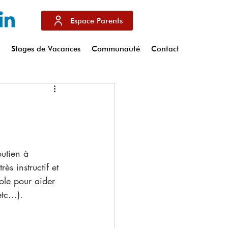
Espace Parents
s
Stages de Vacances
Communauté
Contact
utien à 
ès instructif et 
ole pour aider 
tc...).