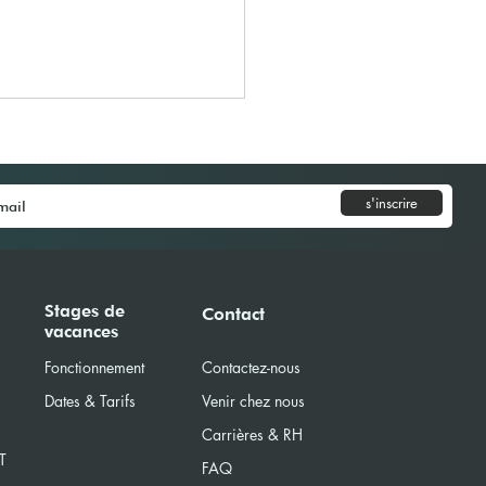
s'inscrire
Model United Nations
Stages de
Contact
vacances
) 2026
Fonctionnement
Contactez-nous
Dates & Tarifs
Venir chez nous
Carrières & RH
T
FAQ