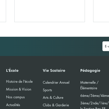
A la découverte du
IBS 
L'École
Vie Scolaire
Pédagogie
Handisport
(MUN
Histoire de l'école
Calendri
er Annuel
Maternelle /
Élément
aire
Mission & Vision
Sports
6ème/5ème/4ème
Nos campus
Arts & Culture
3ème/2nde/
1ère/
Actualités
Clubs & Garderie
le Section Bac FR