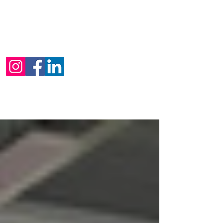
suivre sur nos réseaux sociaux
Instagram, Facebook ou Linkedin
pour ne rien manquer de l'actualité
d'IBS of Provence.
N'hésitez pas à nous contacter si
vous avez des questions ou des
suggestions.