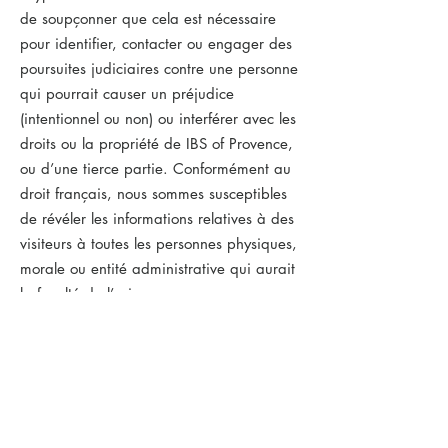
de soupçonner que cela est nécessaire
pour identifier, contacter ou engager des
poursuites judiciaires contre une personne
qui pourrait causer un préjudice
(intentionnel ou non) ou interférer avec les
droits ou la propriété de IBS of Provence,
ou d’une tierce partie. Conformément au
droit français, nous sommes susceptibles
de révéler les informations relatives à des
visiteurs à toutes les personnes physiques,
morale ou entité administrative qui aurait
la faculté de l’exiger.
CARACTÈRE FACULTATIF OU
OBLIGATOIRE
Sur tous les formulaires de collecte
d’information de nos sites, une petite
étoile * vous signale les informations que