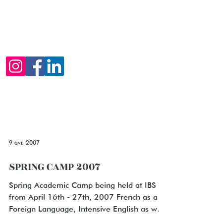
suivre sur nos réseaux sociaux
Instagram, Facebook ou Linkedin
pour ne rien manquer de l'actualité
d'IBS of Provence.
N'hésitez pas à nous contacter si
vous avez des questions ou des
suggestions.
9 avr. 2007
SPRING CAMP 2007
Spring Academic Camp being held at IBS
from April 16th - 27th, 2007 French as a
Foreign Language, Intensive English as well
as other...