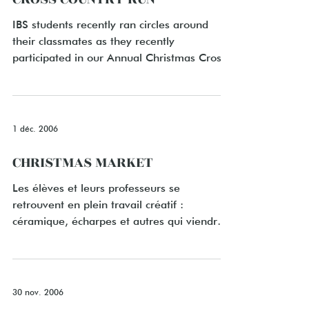
IBS students recently ran circles around
their classmates as they recently
participated in our Annual Christmas Cross
Country Run on...
1 déc. 2006
CHRISTMAS MARKET
Les élèves et leurs professeurs se
retrouvent en plein travail créatif :
céramique, écharpes et autres qui viendront
couvrir les étals du...
30 nov. 2006