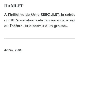
HAMLET
A l’initiative de Mme REBOULET, la soirée
du 30 Novembre a été placée sous le signe
du Théâtre, et a permis à un groupe
d’élèves et de...
30 nov. 2006
HAMLET
Thanks to the efforts of Patricia REBOULET,
the evening of the 30th of November was
graced by the Drama Muse. A group of
students and...