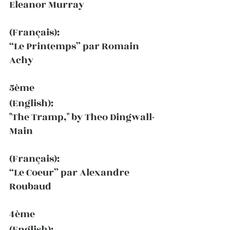
Eleanor Murray
(Français):
“Le Printemps” par Romain 
Achy
5ème
(English):
"The Tramp," by Theo Dingwall-
Main
(Français):
“Le Coeur” par Alexandre 
Roubaud
4ème
(English):