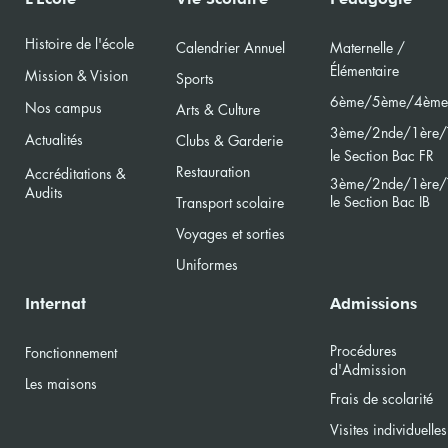
Hood"
Mate
Histoire de l'école
Calendri
er Annuel
Maternelle /
Élément
aire
Mission & Vision
Sports
6ème/5ème/4ème
Nos campus
Arts & Culture
3ème/2nde/
1ère/
Actualités
Clubs & Garderie
le Section Bac FR
Restauration
Accréditations &
3ème/2nde/
1ère/
Audits
le Section Bac
IB
Transport scolaire
Voyages et sorties
Uniformes
Internat
Admissions
Procédures
Fonctionnement
d'Admission
Les maisons
Frais de scolarité
Visites individuelles