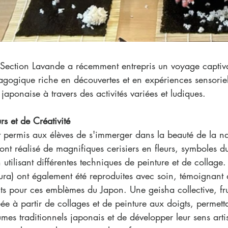
Section Lavande a récemment entrepris un voyage captiv
gogique riche en découvertes et en expériences sensoriell
 japonaise à travers des activités variées et ludiques.
rs et de Créativité
nt permis aux élèves de s'immerger dans la beauté de la na
 ont réalisé de magnifiques cerisiers en fleurs, symboles d
utilisant différentes techniques de peinture et de collage. 
akura) ont également été reproduites avec soin, témoignant 
ts pour ces emblèmes du Japon. Une geisha collective, frui
réée à partir de collages et de peinture aux doigts, permett
umes traditionnels japonais et de développer leur sens artis