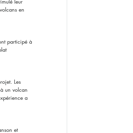
imulé leur 
 volcans en 
ont participé à 
lat 
ojet. Les 
 à un volcan 
expérience a 
anson et 