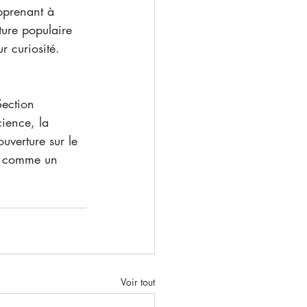
pprenant à 
lture populaire 
r curiosité.
Section 
cience, la 
ouverture sur le 
es comme un 
Voir tout