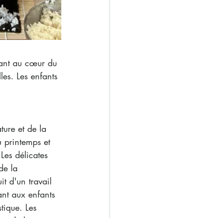
ant au cœur du 
es. Les enfants 
ture et de la 
u printemps et 
Les délicates 
de la 
t d'un travail 
ant aux enfants 
tique. Les 