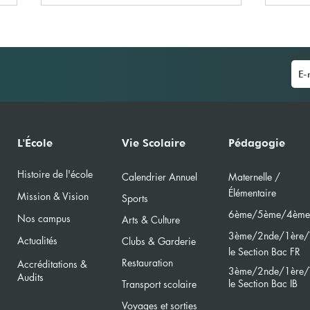
Voya
L'excellence récompensée !
L'École
Vie Scolaire
Pédagogie
Histoire de l'école
Calendri
er Annuel
Maternelle /
Élément
aire
Mission & Vision
Sports
6ème/5ème/4ème
Nos campus
Arts & Culture
3ème/2nde/
1ère/
Actualités
Clubs & Garderie
le Section Bac FR
Restauration
Accréditations &
3ème/2nde/
1ère/
Audits
le Section Bac
IB
Transport scolaire
Voyages et sorties