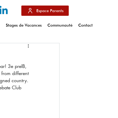
Espace Parents
s
Stages de Vacances
Communauté
Contact
ar! 3e preIB, 
from different 
signed country.
ebate Club 