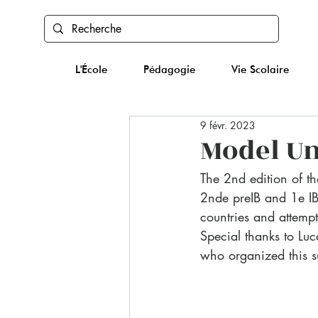
L'École
Pédagogie
Vie Scolaire
9 févr. 2023
Model Un
The 2nd edition of t
2nde preIB and 1e IB 
countries and attempt
Special thanks to Lu
who organized this su