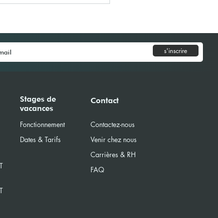
s'inscrire
ge aux Iles Açores
Stages de
Contact
vacances
Fonctionnement
Contactez-nous
Dates & Tarifs
Venir chez nous
Carrières & RH
T
FAQ
T