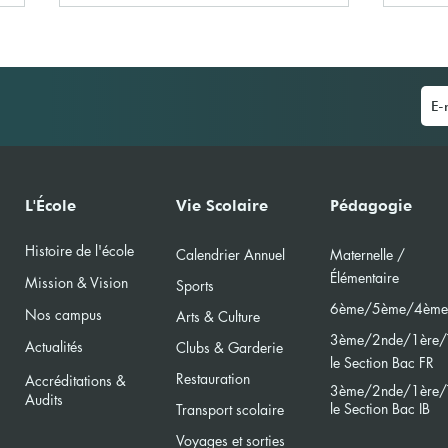
Club
NIEUWSBRIEF: De
L'École
Vie Scolaire
Pédagogie
Nederlandse Sectie van IBS
Histoire de l'école
of Provence
Calendri
er Annuel
Maternelle /
Élément
aire
Mission & Vision
Sports
6ème/5ème/4ème
Nos campus
Arts & Culture
3ème/2nde/
1ère/
Actualités
Clubs & Garderie
le Section Bac FR
Restauration
Accréditations &
3ème/2nde/
1ère/
Audits
le Section Bac
IB
Transport scolaire
Voyages et sorties