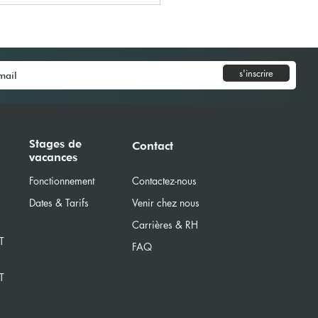
s'inscrire
 d'Echecs - IBS Primary
Stages de
Contact
vacances
Fonctionnement
Contactez-nous
Dates & Tarifs
Venir chez nous
Carrières & RH
T
FAQ
T